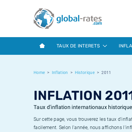
Euribor
Qu'est-ce que l'inflation IPC?
Taux Euribor historiques
Calculateur d’inflation
Term SOFR
Qu'est-ce que l'inflation IPCH?
Taux ESTER historiques
TAUX DE INTERETS
INFL
Banques centrales
Inflation Américain
Taux SOFR historiques
ESTER
Inflation Canadien
Taux SONIA historiques
Home
Inflation
Historique
2011
SONIA
Inflation Europeenne
Taux TONAR historiques
INFLATION 201
SOFR
Inflation Français
Taux d'inflation historiques
Taux d'inflation internationaux historiqu
Sur cette page, vous trouverez les taux d'in
facilement. Selon l'année, nous affichons l'inf