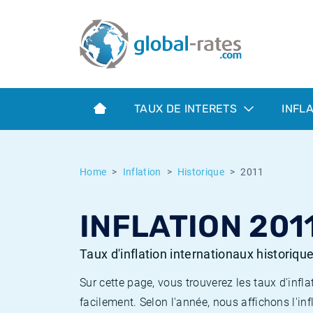
Euribor
Qu'est-ce que l'inflation IPC?
Taux Euribor historiques
Calculateur d’inflation
Term SOFR
Qu'est-ce que l'inflation IPCH?
Taux ESTER historiques
TAUX DE INTERETS
INFL
Banques centrales
Inflation Américain
Taux SOFR historiques
ESTER
Inflation Canadien
Taux SONIA historiques
Home
Inflation
Historique
2011
SONIA
Inflation Europeenne
Taux TONAR historiques
INFLATION 201
SOFR
Inflation Français
Taux d'inflation historiques
Taux d'inflation internationaux historiqu
Sur cette page, vous trouverez les taux d'in
facilement. Selon l'année, nous affichons l'inf