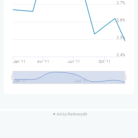
2.7%
2.6%
2.5%
2.4%
Jan '11
Avr '11
Juil '11
Oct '11
Jan '11
Juil '11
▼ Ad by Refinery89