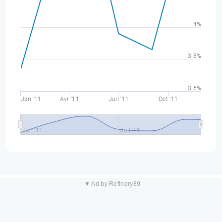
4%
3.8%
3.6%
Jan '11
Avr '11
Juil '11
Oct '11
Jan '11
Juil '11
▼ Ad by Refinery89