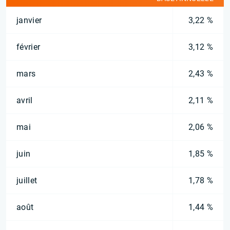
janvier
3,22 %
février
3,12 %
mars
2,43 %
avril
2,11 %
mai
2,06 %
juin
1,85 %
juillet
1,78 %
août
1,44 %