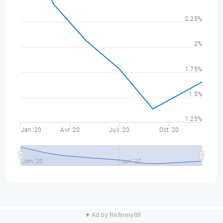
2.25%
2%
1.75%
1.5%
1.25%
Jan '20
Avr '20
Juil '20
Oct '20
Jan '20
Juil '20
▼ Ad by Refinery89