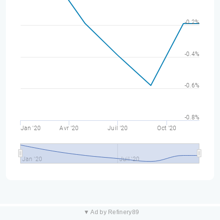
-0.2%
-0.4%
-0.6%
-0.8%
Jan '20
Avr '20
Juil '20
Oct '20
Jan '20
Juil '20
▼ Ad by Refinery89