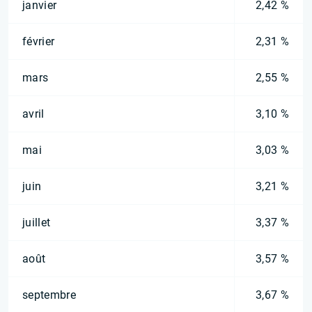
janvier
2,42 %
février
2,31 %
mars
2,55 %
avril
3,10 %
mai
3,03 %
juin
3,21 %
juillet
3,37 %
août
3,57 %
septembre
3,67 %