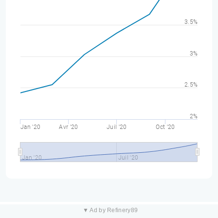
3.5%
3%
2.5%
2%
Jan '20
Avr '20
Juil '20
Oct '20
Jan '20
Juil '20
▼ Ad by Refinery89