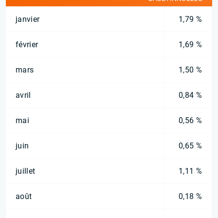
janvier
1,79 %
février
1,69 %
mars
1,50 %
avril
0,84 %
mai
0,56 %
juin
0,65 %
juillet
1,11 %
août
0,18 %