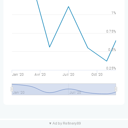
1%
0.75%
0.5%
0.25%
Jan '20
Avr '20
Juil '20
Oct '20
Jan '20
Juil '20
▼ Ad by Refinery89