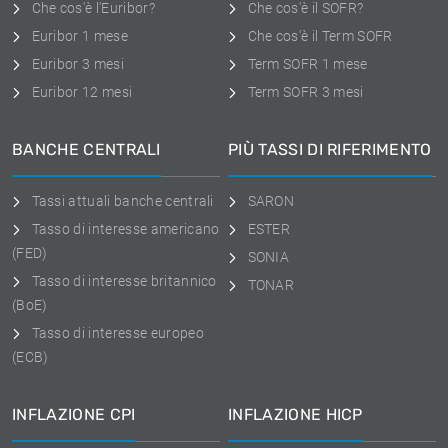
Che cos'è l'Euribor?
Che cos'è il SOFR?
Euribor 1 mese
Che cos'è il Term SOFR
Euribor 3 mesi
Term SOFR 1 mese
Euribor 12 mesi
Term SOFR 3 mesi
BANCHE CENTRALI
PIÙ TASSI DI RIFERIMENTO
Tassi attuali banche centrali
SARON
Tasso di interesse americano
ESTER
(FED)
SONIA
Tasso di interesse britannico
TONAR
(BoE)
Tasso di interesse europeo
(ECB)
INFLAZIONE CPI
INFLAZIONE HICP