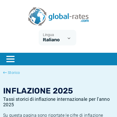
Euribor
Cos'è l'inflazione CPI?
Tassi storici Euribor
Calcolatore dell’inflazione
Term SOFR
Cos'è l'inflazione HICP?
Tassi storici di ESTER
Lingua
Italiano
Banche centrali
Inflazione Europa
Tassi SOFR storici
ESTER
Inflazione Italia
Tassi storici di SONIA
SONIA
Inflazione Stati Uniti
Tassi storici di TONAR
Storico
SOFR
Inflazione Svizzera
Tassi di inflazione storici
INFLAZIONE 2025
Tassi storici di inflazione internazionale per l'anno
2025
Su questa pagina sono riportate le cifre di inflazione