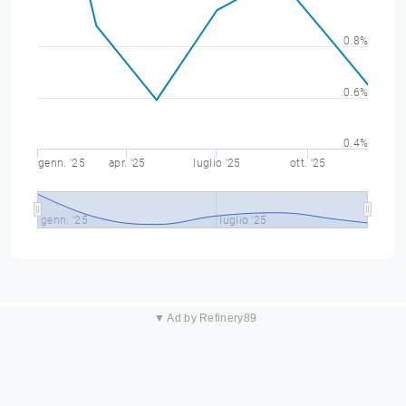
0.8%
0.6%
0.4%
genn. '25
apr. '25
luglio '25
ott. '25
genn. '25
luglio '25
▼ Ad by Refinery89