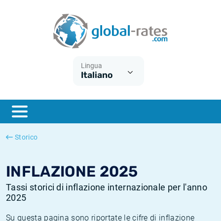
Euribor
Cos'è l'inflazione CPI?
Tassi storici Euribor
Calcolatore dell’inflazione
Term SOFR
Cos'è l'inflazione HICP?
Tassi storici di ESTER
Lingua
Italiano
Banche centrali
Inflazione Europa
Tassi SOFR storici
ESTER
Inflazione Italia
Tassi storici di SONIA
SONIA
Inflazione Stati Uniti
Tassi storici di TONAR
Storico
SOFR
Inflazione Svizzera
Tassi di inflazione storici
INFLAZIONE 2025
Tassi storici di inflazione internazionale per l'anno
2025
Su questa pagina sono riportate le cifre di inflazione