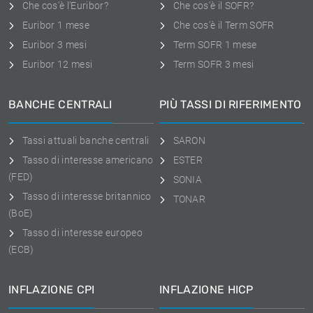
Che cos'è l'Euribor?
Che cos'è il SOFR?
Euribor 1 mese
Che cos'è il Term SOFR
Euribor 3 mesi
Term SOFR 1 mese
Euribor 12 mesi
Term SOFR 3 mesi
BANCHE CENTRALI
PIÙ TASSI DI RIFERIMENTO
Tassi attuali banche centrali
SARON
Tasso di interesse americano
ESTER
(FED)
SONIA
Tasso di interesse britannico
TONAR
(BoE)
Tasso di interesse europeo
(ECB)
INFLAZIONE CPI
INFLAZIONE HICP