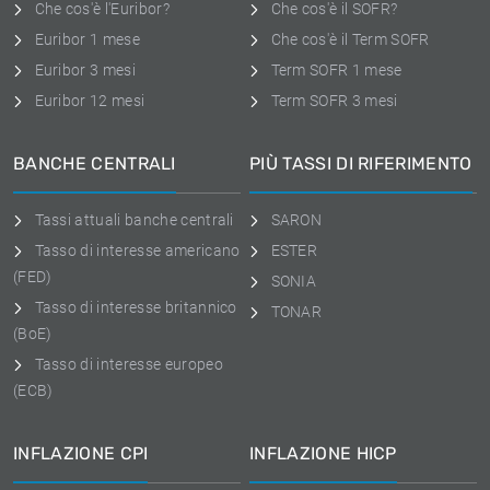
Che cos'è l'Euribor?
Che cos'è il SOFR?
Euribor 1 mese
Che cos'è il Term SOFR
Euribor 3 mesi
Term SOFR 1 mese
Euribor 12 mesi
Term SOFR 3 mesi
BANCHE CENTRALI
PIÙ TASSI DI RIFERIMENTO
Tassi attuali banche centrali
SARON
Tasso di interesse americano
ESTER
(FED)
SONIA
Tasso di interesse britannico
TONAR
(BoE)
Tasso di interesse europeo
(ECB)
INFLAZIONE CPI
INFLAZIONE HICP