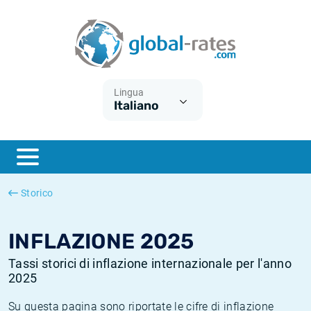
Euribor
Cos'è l'inflazione CPI?
Tassi storici Euribor
Calcolatore dell’inflazione
Term SOFR
Cos'è l'inflazione HICP?
Tassi storici di ESTER
Lingua
Italiano
Banche centrali
Inflazione Europa
Tassi SOFR storici
ESTER
Inflazione Italia
Tassi storici di SONIA
SONIA
Inflazione Stati Uniti
Tassi storici di TONAR
Storico
SOFR
Inflazione Svizzera
Tassi di inflazione storici
INFLAZIONE 2025
Tassi storici di inflazione internazionale per l'anno
2025
Su questa pagina sono riportate le cifre di inflazione