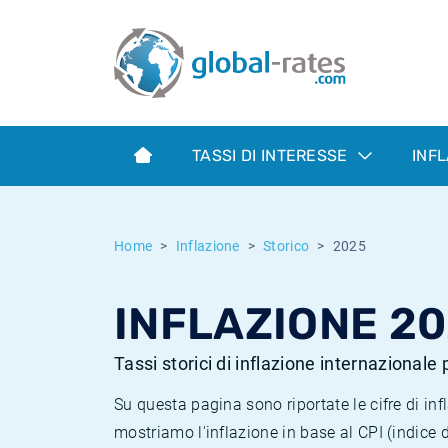
Euribor
Cos'è l'inflazione CPI?
Tassi storici Euribor
Calcolatore dell’inflazione
Term SOFR
Cos'è l'inflazione HICP?
Tassi storici di ESTER
TASSI DI INTERESSE
INF
Banche centrali
Inflazione Europa
Tassi SOFR storici
ESTER
Inflazione Italia
Tassi storici di SONIA
Home
Inflazione
Storico
2025
SONIA
Inflazione Stati Uniti
Tassi storici di TONAR
INFLAZIONE 2
SOFR
Inflazione Svizzera
Tassi di inflazione storici
Tassi storici di inflazione internazionale
Su questa pagina sono riportate le cifre di i
mostriamo l'inflazione in base al CPI (indice 