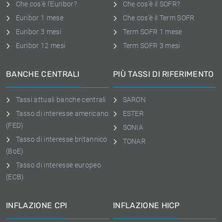
Che cos'è l'Euribor?
Che cos'è il SOFR?
Euribor 1 mese
Che cos'è il Term SOFR
Euribor 3 mesi
Term SOFR 1 mese
Euribor 12 mesi
Term SOFR 3 mesi
BANCHE CENTRALI
PIÙ TASSI DI RIFERIMENTO
Tassi attuali banche centrali
SARON
Tasso di interesse americano
ESTER
(FED)
SONIA
Tasso di interesse britannico
TONAR
(BoE)
Tasso di interesse europeo
(ECB)
INFLAZIONE CPI
INFLAZIONE HICP