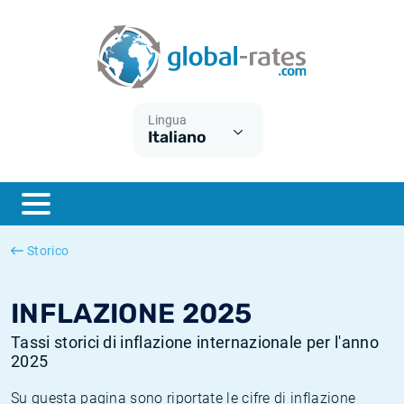
Euribor
Cos'è l'inflazione CPI?
Tassi storici Euribor
Calcolatore dell’inflazione
Term SOFR
Cos'è l'inflazione HICP?
Tassi storici di ESTER
Lingua
Italiano
Banche centrali
Inflazione Europa
Tassi SOFR storici
ESTER
Inflazione Italia
Tassi storici di SONIA
SONIA
Inflazione Stati Uniti
Tassi storici di TONAR
Storico
SOFR
Inflazione Svizzera
Tassi di inflazione storici
INFLAZIONE 2025
Tassi storici di inflazione internazionale per l'anno
2025
Su questa pagina sono riportate le cifre di inflazione