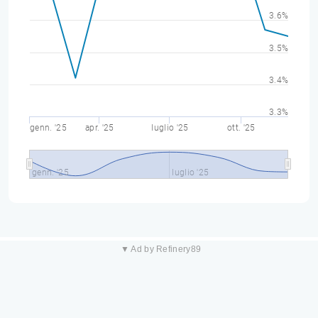
3.6%
3.5%
3.4%
3.3%
genn. '25
apr. '25
luglio '25
ott. '25
genn. '25
luglio '25
▼ Ad by Refinery89