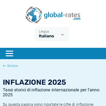
Euribor
Cos'è l'inflazione CPI?
Tassi storici Euribor
Calcolatore dell’inflazione
Term SOFR
Cos'è l'inflazione HICP?
Tassi storici di ESTER
Lingua
Italiano
Banche centrali
Inflazione Europa
Tassi SOFR storici
ESTER
Inflazione Italia
Tassi storici di SONIA
SONIA
Inflazione Stati Uniti
Tassi storici di TONAR
Storico
SOFR
Inflazione Svizzera
Tassi di inflazione storici
INFLAZIONE 2025
Tassi storici di inflazione internazionale per l'anno
2025
Su questa pagina sono riportate le cifre di inflazione