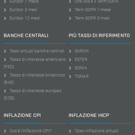
Euribor 1 mese
Che cos'è il Term SOFR
Euribor 3 mesi
Term SOFR 1 mese
Euribor 12 mesi
Term SOFR 3 mesi
BANCHE CENTRALI
PIÙ TASSI DI RIFERIMENTO
Tassi attuali banche centrali
SARON
Tasso di interesse americano
ESTER
(FED)
SONIA
Tasso di interesse britannico
TONAR
(BoE)
Tasso di interesse europeo
(ECB)
INFLAZIONE CPI
INFLAZIONE HICP
Cos'è l'inflazione CPI?
Tassi inflazione attuali