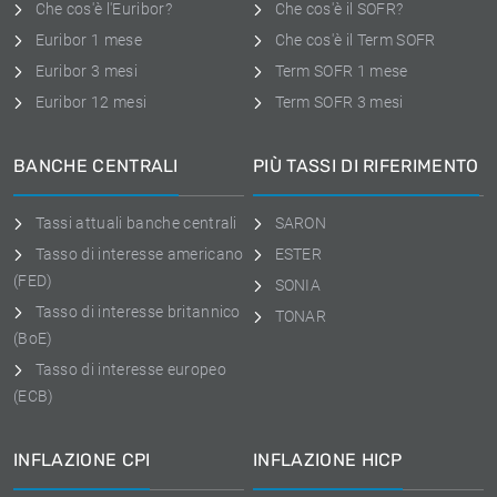
Che cos'è l'Euribor?
Che cos'è il SOFR?
Euribor 1 mese
Che cos'è il Term SOFR
Euribor 3 mesi
Term SOFR 1 mese
Euribor 12 mesi
Term SOFR 3 mesi
BANCHE CENTRALI
PIÙ TASSI DI RIFERIMENTO
Tassi attuali banche centrali
SARON
Tasso di interesse americano
ESTER
(FED)
SONIA
Tasso di interesse britannico
TONAR
(BoE)
Tasso di interesse europeo
(ECB)
INFLAZIONE CPI
INFLAZIONE HICP