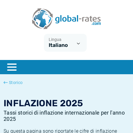
Euribor
Cos'è l'inflazione CPI?
Tassi storici Euribor
Calcolatore dell’inflazione
Term SOFR
Cos'è l'inflazione HICP?
Tassi storici di ESTER
Lingua
Italiano
Banche centrali
Inflazione Europa
Tassi SOFR storici
ESTER
Inflazione Italia
Tassi storici di SONIA
SONIA
Inflazione Stati Uniti
Tassi storici di TONAR
Storico
SOFR
Inflazione Svizzera
Tassi di inflazione storici
INFLAZIONE 2025
Tassi storici di inflazione internazionale per l'anno
2025
Su questa pagina sono riportate le cifre di inflazione