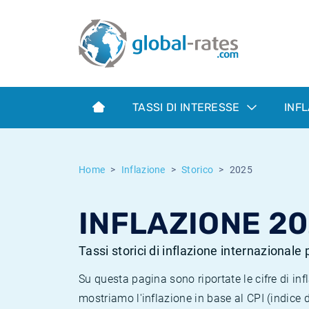
Euribor
Cos'è l'inflazione CPI?
Tassi storici Euribor
Calcolatore dell’inflazione
Term SOFR
Cos'è l'inflazione HICP?
Tassi storici di ESTER
TASSI DI INTERESSE
INF
Banche centrali
Inflazione Europa
Tassi SOFR storici
ESTER
Inflazione Italia
Tassi storici di SONIA
Home
Inflazione
Storico
2025
SONIA
Inflazione Stati Uniti
Tassi storici di TONAR
INFLAZIONE 2
SOFR
Inflazione Svizzera
Tassi di inflazione storici
Tassi storici di inflazione internazionale
Su questa pagina sono riportate le cifre di i
mostriamo l'inflazione in base al CPI (indice 