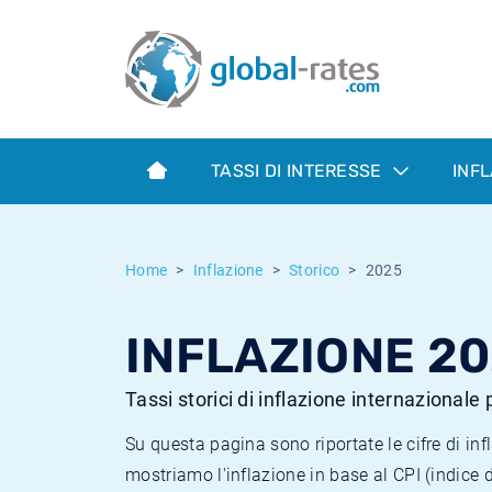
Euribor
Cos'è l'inflazione CPI?
Tassi storici Euribor
Calcolatore dell’inflazione
Term SOFR
Cos'è l'inflazione HICP?
Tassi storici di ESTER
TASSI DI INTERESSE
INF
Banche centrali
Inflazione Europa
Tassi SOFR storici
ESTER
Inflazione Italia
Tassi storici di SONIA
Home
Inflazione
Storico
2025
SONIA
Inflazione Stati Uniti
Tassi storici di TONAR
INFLAZIONE 2
SOFR
Inflazione Svizzera
Tassi di inflazione storici
Tassi storici di inflazione internazionale
Su questa pagina sono riportate le cifre di i
mostriamo l'inflazione in base al CPI (indice 