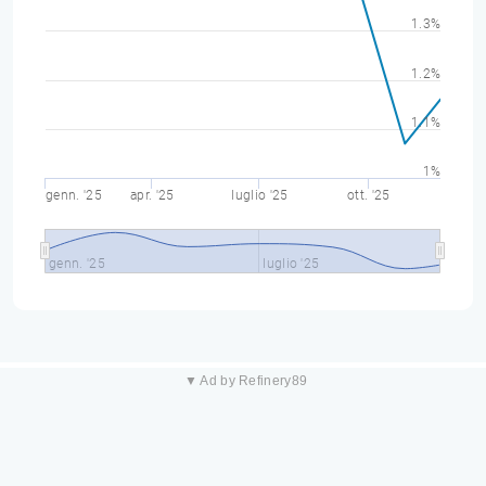
1.3%
1.2%
1.1%
1%
genn. '25
apr. '25
luglio '25
ott. '25
genn. '25
luglio '25
▼ Ad by Refinery89