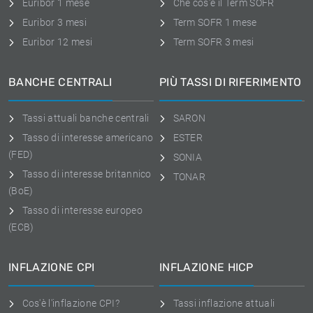
Euribor 1 mese
Che cos'è il Term SOFR
Euribor 3 mesi
Term SOFR 1 mese
Euribor 12 mesi
Term SOFR 3 mesi
BANCHE CENTRALI
PIÙ TASSI DI RIFERIMENTO
Tassi attuali banche centrali
SARON
Tasso di interesse americano
ESTER
(FED)
SONIA
Tasso di interesse britannico
TONAR
(BoE)
Tasso di interesse europeo
(ECB)
INFLAZIONE CPI
INFLAZIONE HICP
Cos'è l'inflazione CPI?
Tassi inflazione attuali