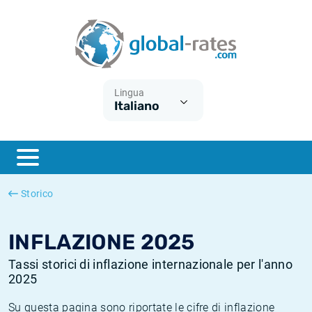
Euribor
Cos'è l'inflazione CPI?
Tassi storici Euribor
Calcolatore dell’inflazione
Term SOFR
Cos'è l'inflazione HICP?
Tassi storici di ESTER
Lingua
Italiano
Banche centrali
Inflazione Europa
Tassi SOFR storici
ESTER
Inflazione Italia
Tassi storici di SONIA
SONIA
Inflazione Stati Uniti
Tassi storici di TONAR
Storico
SOFR
Inflazione Svizzera
Tassi di inflazione storici
INFLAZIONE 2025
Tassi storici di inflazione internazionale per l'anno
2025
Su questa pagina sono riportate le cifre di inflazione