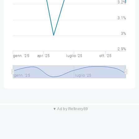
3.2%
3.1%
3%
2.9%
genn. '25
apr. '25
luglio '25
ott. '25
genn. '25
luglio '25
▼ Ad by Refinery89