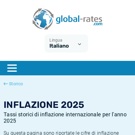
Euribor
Cos'è l'inflazione CPI?
Tassi storici Euribor
Calcolatore dell’inflazione
Term SOFR
Cos'è l'inflazione HICP?
Tassi storici di ESTER
Lingua
Italiano
Banche centrali
Inflazione Europa
Tassi SOFR storici
ESTER
Inflazione Italia
Tassi storici di SONIA
SONIA
Inflazione Stati Uniti
Tassi storici di TONAR
Storico
SOFR
Inflazione Svizzera
Tassi di inflazione storici
INFLAZIONE 2025
Tassi storici di inflazione internazionale per l'anno
2025
Su questa pagina sono riportate le cifre di inflazione