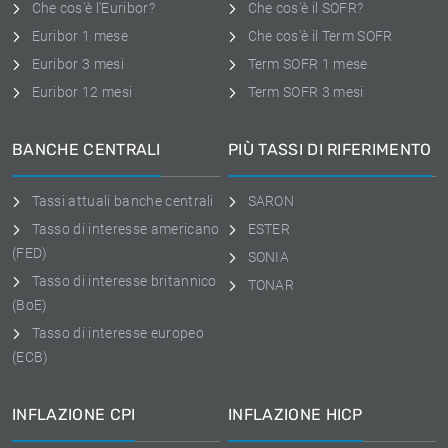
Che cos'è l'Euribor?
Che cos'è il SOFR?
Euribor 1 mese
Che cos'è il Term SOFR
Euribor 3 mesi
Term SOFR 1 mese
Euribor 12 mesi
Term SOFR 3 mesi
BANCHE CENTRALI
PIÙ TASSI DI RIFERIMENTO
Tassi attuali banche centrali
SARON
Tasso di interesse americano
ESTER
(FED)
SONIA
Tasso di interesse britannico
TONAR
(BoE)
Tasso di interesse europeo
(ECB)
INFLAZIONE CPI
INFLAZIONE HICP