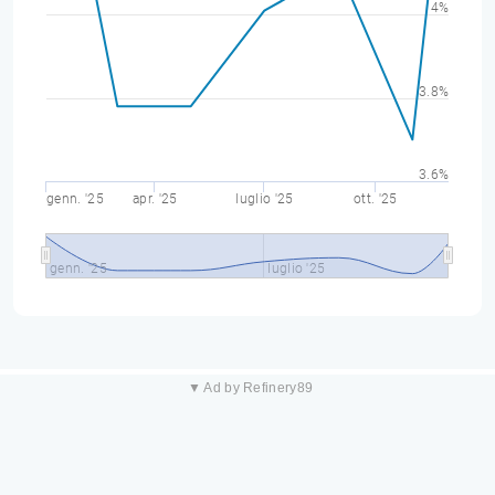
4%
3.8%
3.6%
genn. '25
apr. '25
luglio '25
ott. '25
genn. '25
luglio '25
▼ Ad by Refinery89