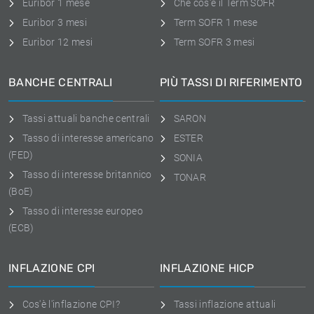
Euribor 1 mese
Che cos'è il Term SOFR
Euribor 3 mesi
Term SOFR 1 mese
Euribor 12 mesi
Term SOFR 3 mesi
BANCHE CENTRALI
PIÙ TASSI DI RIFERIMENTO
Tassi attuali banche centrali
SARON
Tasso di interesse americano
ESTER
(FED)
SONIA
Tasso di interesse britannico
TONAR
(BoE)
Tasso di interesse europeo
(ECB)
INFLAZIONE CPI
INFLAZIONE HICP
Cos'è l'inflazione CPI?
Tassi inflazione attuali