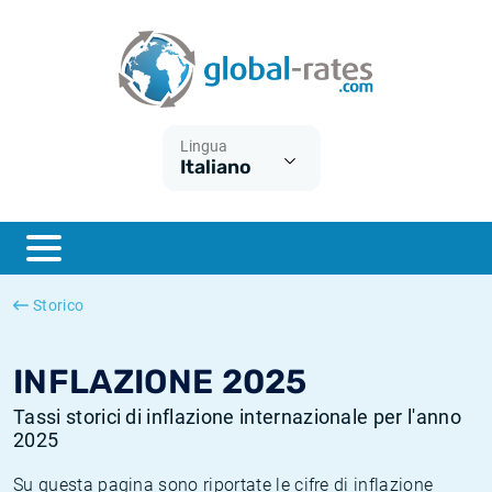
Euribor
Cos'è l'inflazione CPI?
Tassi storici Euribor
Calcolatore dell’inflazione
Term SOFR
Cos'è l'inflazione HICP?
Tassi storici di ESTER
Lingua
Italiano
Banche centrali
Inflazione Europa
Tassi SOFR storici
ESTER
Inflazione Italia
Tassi storici di SONIA
SONIA
Inflazione Stati Uniti
Tassi storici di TONAR
Storico
SOFR
Inflazione Svizzera
Tassi di inflazione storici
INFLAZIONE 2025
Tassi storici di inflazione internazionale per l'anno
2025
Su questa pagina sono riportate le cifre di inflazione