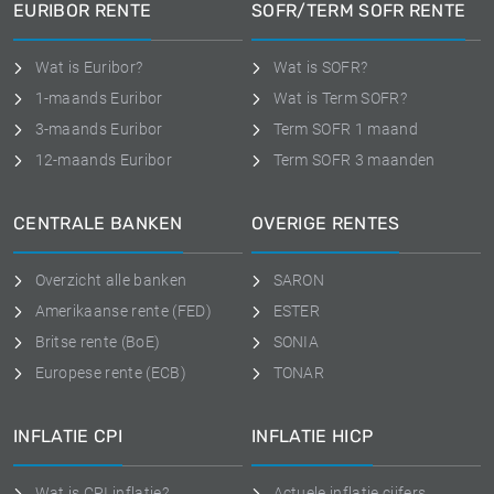
EURIBOR RENTE
SOFR/TERM SOFR RENTE
Wat is Euribor?
Wat is SOFR?
1-maands Euribor
Wat is Term SOFR?
3-maands Euribor
Term SOFR 1 maand
12-maands Euribor
Term SOFR 3 maanden
CENTRALE BANKEN
OVERIGE RENTES
Overzicht alle banken
SARON
Amerikaanse rente (FED)
ESTER
Britse rente (BoE)
SONIA
Europese rente (ECB)
TONAR
INFLATIE CPI
INFLATIE HICP
Wat is CPI inflatie?
Actuele inflatie cijfers