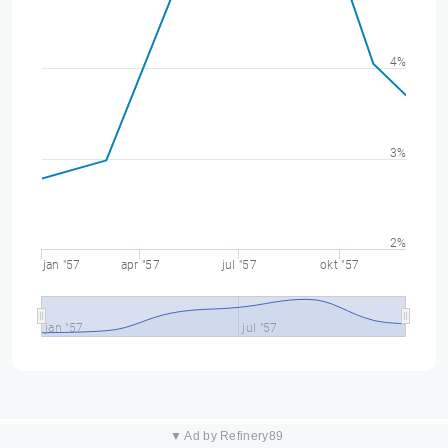
4%
3%
2%
jan "57
apr "57
jul "57
okt "57
jan "57
jul "57
▼ Ad by Refinery89