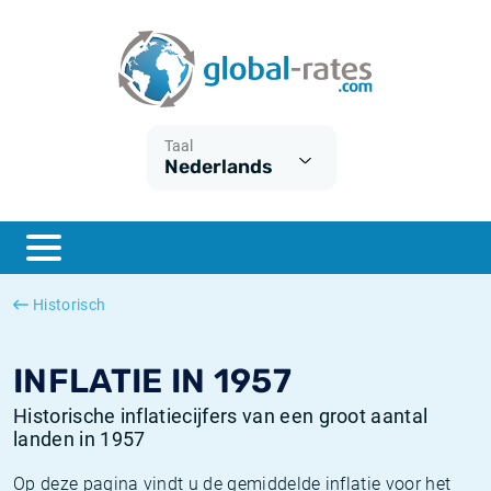
Euribor
Wat is CPI inflatie?
Euribor historie
Inflatiecalculator
Term SOFR
Wat is HICP inflatie?
ESTER historie
Taal
Nederlands
Centrale Banken
Belgische inflatie - CPI
SARON historie
ESTER
Nederlandse inflatie - CPI
SOFR historie
SONIA
Amerikaanse inflatie - CPI
TONAR historie
Historisch
SOFR
Europese inflatie - HICP
Historische inflatie
INFLATIE IN 1957
Historische inflatiecijfers van een groot aantal
landen in 1957
Op deze pagina vindt u de gemiddelde inflatie voor het