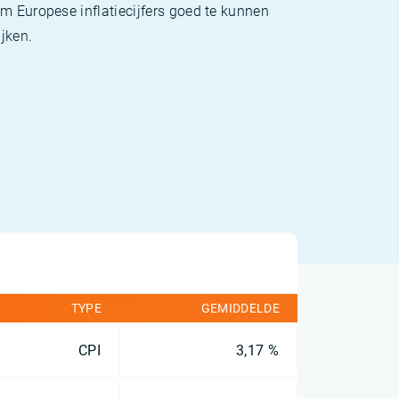
m Europese inflatiecijfers goed te kunnen
jken.
TYPE
GEMIDDELDE
CPI
3,17 %