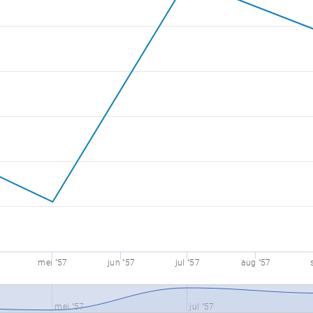
7
mei "57
jun "57
jul "57
aug "57
mei "57
jul "57