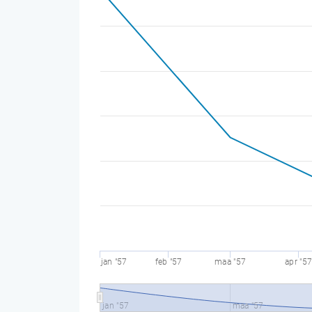
jan "57
feb "57
maa "57
apr "5
jan "57
maa "57