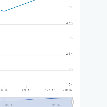
4%
3.5%
3%
2.5%
2%
1.5%
sep "57
okt "57
nov "57
dec "57
sep "57
nov "57