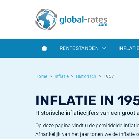
Euribor
Wat is CPI inflatie?
Euribor historie
Inflatiecalculator
Term SOFR
Wat is HICP inflatie?
ESTER historie
RENTESTANDEN
INFLATI
Centrale Banken
Belgische inflatie - CPI
SARON historie
ESTER
Nederlandse inflatie - CPI
SOFR historie
Home
Inflatie
Historisch
1957
SONIA
Amerikaanse inflatie - CPI
TONAR historie
INFLATIE IN 19
SOFR
Europese inflatie - HICP
Historische inflatie
Historische inflatiecijfers van een groot
Op deze pagina vindt u de gemiddelde inflatie
Afhankelijk van het jaar tonen we de inflati