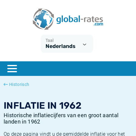
Euribor
Wat is CPI inflatie?
Euribor historie
Inflatiecalculator
Term SOFR
Wat is HICP inflatie?
ESTER historie
Taal
Nederlands
Centrale Banken
Belgische inflatie - CPI
SARON historie
ESTER
Nederlandse inflatie - CPI
SOFR historie
SONIA
Amerikaanse inflatie - CPI
TONAR historie
Historisch
SOFR
Europese inflatie - HICP
Historische inflatie
INFLATIE IN 1962
Historische inflatiecijfers van een groot aantal
landen in 1962
Op deze pagina vindt u de gemiddelde inflatie voor het