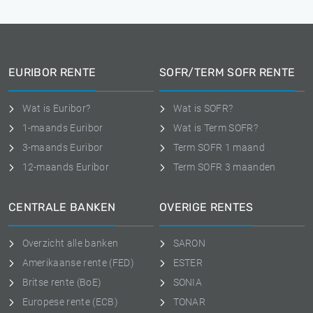
EURIBOR RENTE
SOFR/TERM SOFR RENTE
Wat is Euribor?
Wat is SOFR?
1-maands Euribor
Wat is Term SOFR?
3-maands Euribor
Term SOFR 1 maand
12-maands Euribor
Term SOFR 3 maanden
CENTRALE BANKEN
OVERIGE RENTES
Overzicht alle banken
SARON
Amerikaanse rente (FED)
ESTER
Britse rente (BoE)
SONIA
Europese rente (ECB)
TONAR