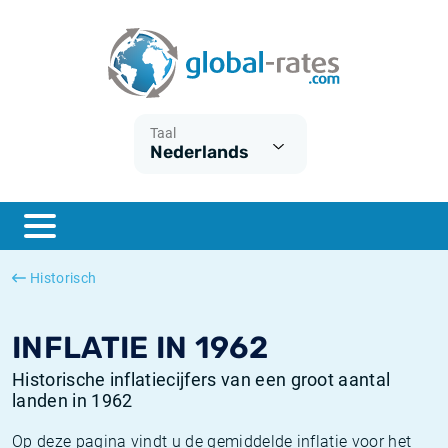
Euribor
Wat is CPI inflatie?
Euribor historie
Inflatiecalculator
Term SOFR
Wat is HICP inflatie?
ESTER historie
Taal
Nederlands
Centrale Banken
Belgische inflatie - CPI
SARON historie
ESTER
Nederlandse inflatie - CPI
SOFR historie
SONIA
Amerikaanse inflatie - CPI
TONAR historie
Historisch
SOFR
Europese inflatie - HICP
Historische inflatie
INFLATIE IN 1962
Historische inflatiecijfers van een groot aantal
landen in 1962
Op deze pagina vindt u de gemiddelde inflatie voor het