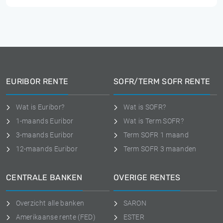
EURIBOR RENTE
SOFR/TERM SOFR RENTE
Wat is Euribor?
Wat is SOFR?
1-maands Euribor
Wat is Term SOFR?
3-maands Euribor
Term SOFR 1 maand
12-maands Euribor
Term SOFR 3 maanden
CENTRALE BANKEN
OVERIGE RENTES
Overzicht alle banken
SARON
Amerikaanse rente (FED)
ESTER