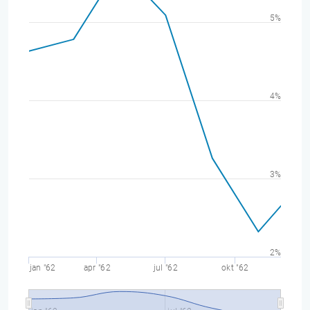
5%
4%
3%
2%
jan "62
apr "62
jul "62
okt "62