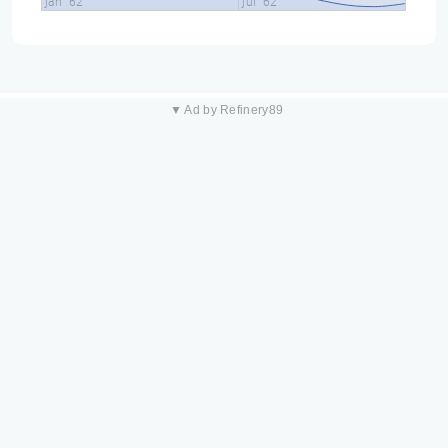
jan "62
jul "62
▼ Ad by Refinery89