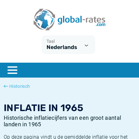
Euribor
Wat is CPI inflatie?
Euribor historie
Inflatiecalculator
Term SOFR
Wat is HICP inflatie?
ESTER historie
Taal
Nederlands
Centrale Banken
Belgische inflatie - CPI
SARON historie
ESTER
Nederlandse inflatie - CPI
SOFR historie
SONIA
Amerikaanse inflatie - CPI
TONAR historie
Historisch
SOFR
Europese inflatie - HICP
Historische inflatie
INFLATIE IN 1965
Historische inflatiecijfers van een groot aantal
landen in 1965
Op deze pagina vindt u de gemiddelde inflatie voor het