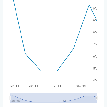
10%
9%
8%
7%
6%
5%
4%
jan "65
apr "65
jul "65
okt "65
jan "65
jul "65