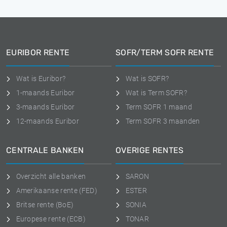
EURIBOR RENTE
SOFR/TERM SOFR RENTE
Wat is Euribor?
Wat is SOFR?
1-maands Euribor
Wat is Term SOFR?
3-maands Euribor
Term SOFR 1 maand
12-maands Euribor
Term SOFR 3 maanden
CENTRALE BANKEN
OVERIGE RENTES
Overzicht alle banken
SARON
Amerikaanse rente (FED)
ESTER
Britse rente (BoE)
SONIA
Europese rente (ECB)
TONAR