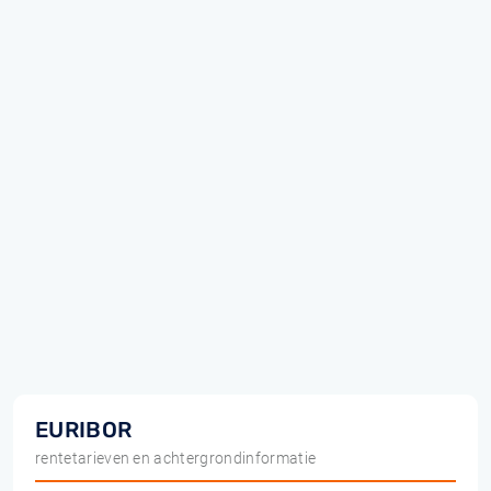
EURIBOR
rentetarieven en achtergrondinformatie