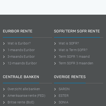
EURIBOR RENTE
SOFR/TERM SOFR RENTE
Wat is Euribor?
Wat is SOFR?
1-maands Euribor
Wat is Term SOFR?
3-maands Euribor
Term SOFR 1 maand
12-maands Euribor
Term SOFR 3 maanden
CENTRALE BANKEN
OVERIGE RENTES
Overzicht alle banken
SARON
Amerikaanse rente (FED)
ESTER
Britse rente (BoE)
SONIA