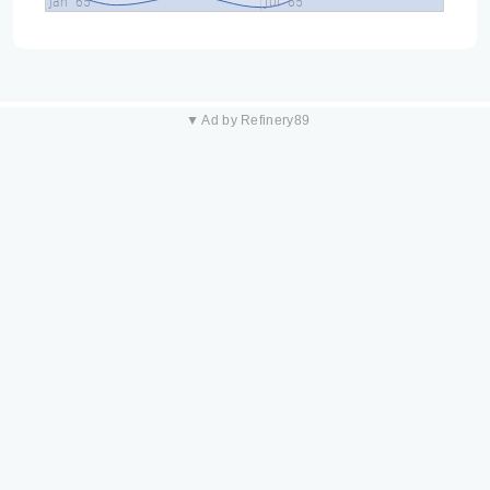
jan "65
jul "65
▼ Ad by Refinery89