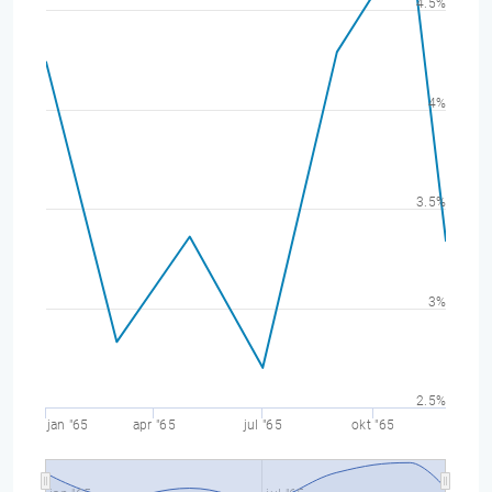
4.5%
4%
3.5%
3%
2.5%
jan "65
apr "65
jul "65
okt "65