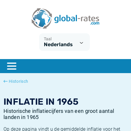
Euribor
Wat is CPI inflatie?
Euribor historie
Inflatiecalculator
Term SOFR
Wat is HICP inflatie?
ESTER historie
Taal
Nederlands
Centrale Banken
Belgische inflatie - CPI
SARON historie
ESTER
Nederlandse inflatie - CPI
SOFR historie
SONIA
Amerikaanse inflatie - CPI
TONAR historie
Historisch
SOFR
Europese inflatie - HICP
Historische inflatie
INFLATIE IN 1965
Historische inflatiecijfers van een groot aantal
landen in 1965
Op deze pagina vindt u de gemiddelde inflatie voor het