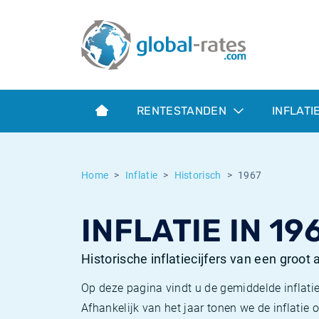
Euribor
Wat is CPI inflatie?
Euribor historie
Inflatiecalculator
Term SOFR
Wat is HICP inflatie?
ESTER historie
RENTESTANDEN
INFLATI
Centrale Banken
Belgische inflatie - CPI
SARON historie
ESTER
Nederlandse inflatie - CPI
SOFR historie
Home
Inflatie
Historisch
1967
SONIA
Amerikaanse inflatie - CPI
TONAR historie
INFLATIE IN 19
SOFR
Europese inflatie - HICP
Historische inflatie
Historische inflatiecijfers van een groot
Op deze pagina vindt u de gemiddelde inflatie
Afhankelijk van het jaar tonen we de inflati