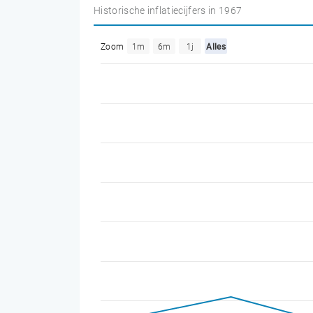
Historische inflatiecijfers in 1967
Zoom
1m
6m
1j
Alles