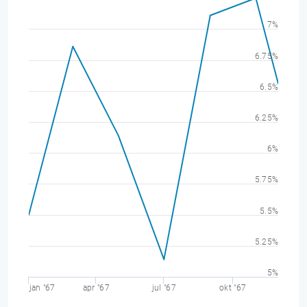
7%
6.75%
6.5%
6.25%
6%
5.75%
5.5%
5.25%
5%
jan "67
apr "67
jul "67
okt "67