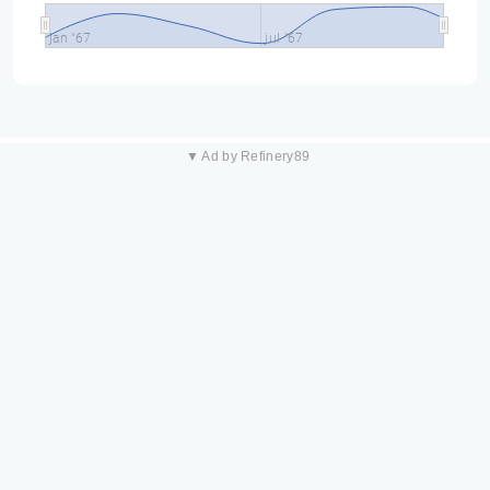
jan "67
jul "67
▼ Ad by Refinery89