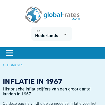
Euribor
Wat is CPI inflatie?
Euribor historie
Inflatiecalculator
Term SOFR
Wat is HICP inflatie?
ESTER historie
Taal
Nederlands
Centrale Banken
Belgische inflatie - CPI
SARON historie
ESTER
Nederlandse inflatie - CPI
SOFR historie
SONIA
Amerikaanse inflatie - CPI
TONAR historie
Historisch
SOFR
Europese inflatie - HICP
Historische inflatie
INFLATIE IN 1967
Historische inflatiecijfers van een groot aantal
landen in 1967
Op deze pagina vindt u de gemiddelde inflatie voor het