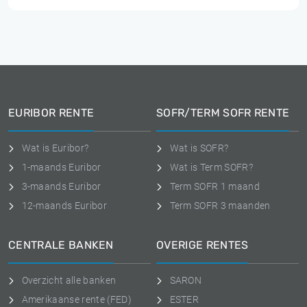
EURIBOR RENTE
SOFR/TERM SOFR RENTE
Wat is Euribor?
Wat is SOFR?
1-maands Euribor
Wat is Term SOFR?
3-maands Euribor
Term SOFR 1 maand
12-maands Euribor
Term SOFR 3 maanden
CENTRALE BANKEN
OVERIGE RENTES
Overzicht alle banken
SARON
Amerikaanse rente (FED)
ESTER