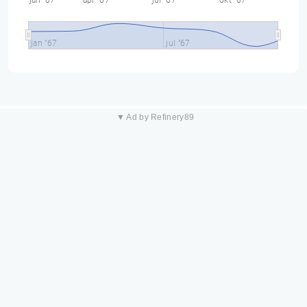
jan "67
apr "67
jul "67
okt "67
jan "67
jul "67
▼ Ad by Refinery89