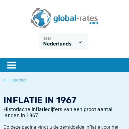
Euribor
Wat is CPI inflatie?
Euribor historie
Inflatiecalculator
Term SOFR
Wat is HICP inflatie?
ESTER historie
Taal
Nederlands
Centrale Banken
Belgische inflatie - CPI
SARON historie
ESTER
Nederlandse inflatie - CPI
SOFR historie
SONIA
Amerikaanse inflatie - CPI
TONAR historie
Historisch
SOFR
Europese inflatie - HICP
Historische inflatie
INFLATIE IN 1967
Historische inflatiecijfers van een groot aantal
landen in 1967
Op deze pagina vindt u de gemiddelde inflatie voor het