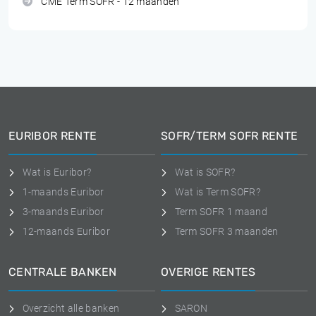
CME Term SOFR - 12 maanden
EURIBOR RENTE
SOFR/TERM SOFR RENTE
Wat is Euribor?
Wat is SOFR?
1-maands Euribor
Wat is Term SOFR?
3-maands Euribor
Term SOFR 1 maand
12-maands Euribor
Term SOFR 3 maanden
CENTRALE BANKEN
OVERIGE RENTES
Overzicht alle banken
SARON