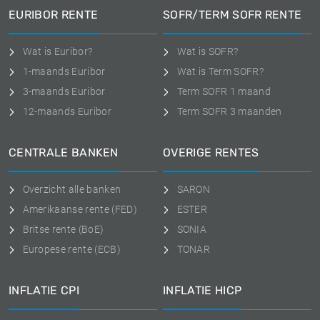
EURIBOR RENTE
SOFR/TERM SOFR RENTE
Wat is Euribor?
Wat is SOFR?
1-maands Euribor
Wat is Term SOFR?
3-maands Euribor
Term SOFR 1 maand
12-maands Euribor
Term SOFR 3 maanden
CENTRALE BANKEN
OVERIGE RENTES
Overzicht alle banken
SARON
Amerikaanse rente (FED)
ESTER
Britse rente (BoE)
SONIA
Europese rente (ECB)
TONAR
INFLATIE CPI
INFLATIE HICP