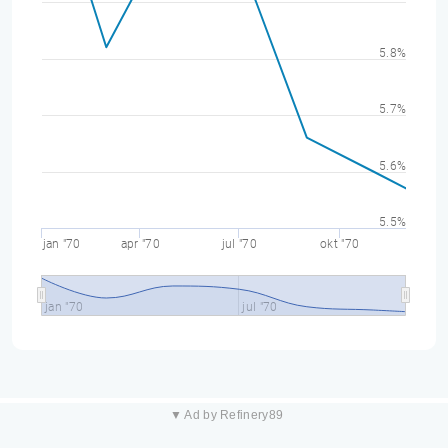
5.8%
5.7%
5.6%
5.5%
jan "70
apr "70
jul "70
okt "70
jan "70
jul "70
▼ Ad by Refinery89