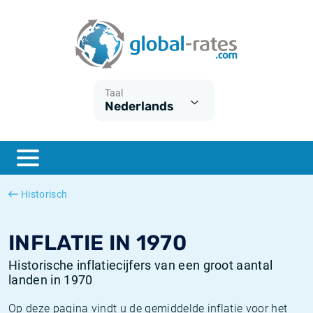
Euribor
Wat is CPI inflatie?
Euribor historie
Inflatiecalculator
Term SOFR
Wat is HICP inflatie?
ESTER historie
Taal
Nederlands
Centrale Banken
Belgische inflatie - CPI
SARON historie
ESTER
Nederlandse inflatie - CPI
SOFR historie
SONIA
Amerikaanse inflatie - CPI
TONAR historie
Historisch
SOFR
Europese inflatie - HICP
Historische inflatie
INFLATIE IN 1970
Historische inflatiecijfers van een groot aantal
landen in 1970
Op deze pagina vindt u de gemiddelde inflatie voor het