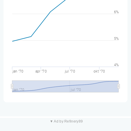
6%
5%
4%
jan "70
apr "70
jul "70
okt "70
jan "70
jul "70
▼ Ad by Refinery89