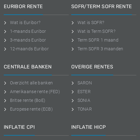
EURIBOR RENTE
SOFR/TERM SOFR RENTE
Wat is Euribor?
Wat is SOFR?
1-maands Euribor
Wat is Term SOFR?
3-maands Euribor
Term SOFR 1 maand
12-maands Euribor
Term SOFR 3 maanden
CENTRALE BANKEN
OVERIGE RENTES
Overzicht alle banken
SARON
Amerikaanse rente (FED)
ESTER
Britse rente (BoE)
SONIA
Europese rente (ECB)
TONAR
INFLATIE CPI
INFLATIE HICP