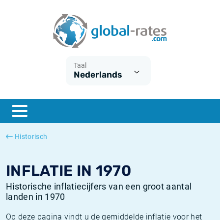
Euribor
Wat is CPI inflatie?
Euribor historie
Inflatiecalculator
Term SOFR
Wat is HICP inflatie?
ESTER historie
Taal
Nederlands
Centrale Banken
Belgische inflatie - CPI
SARON historie
ESTER
Nederlandse inflatie - CPI
SOFR historie
SONIA
Amerikaanse inflatie - CPI
TONAR historie
Historisch
SOFR
Europese inflatie - HICP
Historische inflatie
INFLATIE IN 1970
Historische inflatiecijfers van een groot aantal
landen in 1970
Op deze pagina vindt u de gemiddelde inflatie voor het