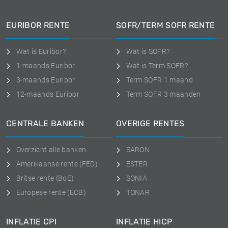
EURIBOR RENTE
SOFR/TERM SOFR RENTE
Wat is Euribor?
Wat is SOFR?
1-maands Euribor
Wat is Term SOFR?
3-maands Euribor
Term SOFR 1 maand
12-maands Euribor
Term SOFR 3 maanden
CENTRALE BANKEN
OVERIGE RENTES
Overzicht alle banken
SARON
Amerikaanse rente (FED)
ESTER
Britse rente (BoE)
SONIA
Europese rente (ECB)
TONAR
INFLATIE CPI
INFLATIE HICP