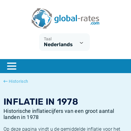
Euribor
Wat is CPI inflatie?
Euribor historie
Inflatiecalculator
Term SOFR
Wat is HICP inflatie?
ESTER historie
Taal
Nederlands
Centrale Banken
Belgische inflatie - CPI
SARON historie
ESTER
Nederlandse inflatie - CPI
SOFR historie
SONIA
Amerikaanse inflatie - CPI
TONAR historie
Historisch
SOFR
Europese inflatie - HICP
Historische inflatie
INFLATIE IN 1978
Historische inflatiecijfers van een groot aantal
landen in 1978
Op deze pagina vindt u de gemiddelde inflatie voor het