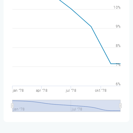
10%
9%
8%
7%
6%
jan "78
apr "78
jul "78
okt "78
jan "78
jul "78