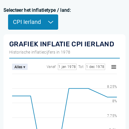
Selecteer het inflatietype / land:
CPI Ierland
GRAFIEK INFLATIE CPI IERLAND
Historische inflatiecijfers in 1978
Vanaf
1 jan 1978
Tot
1 dec 1978
Alles ▾
8.25%
8%
7.75%