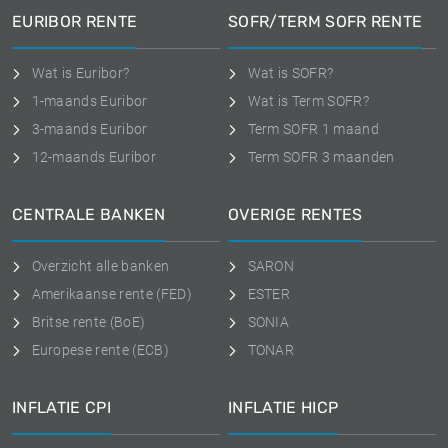
EURIBOR RENTE
SOFR/TERM SOFR RENTE
Wat is Euribor?
Wat is SOFR?
1-maands Euribor
Wat is Term SOFR?
3-maands Euribor
Term SOFR 1 maand
12-maands Euribor
Term SOFR 3 maanden
CENTRALE BANKEN
OVERIGE RENTES
Overzicht alle banken
SARON
Amerikaanse rente (FED)
ESTER
Britse rente (BoE)
SONIA
Europese rente (ECB)
TONAR
INFLATIE CPI
INFLATIE HICP