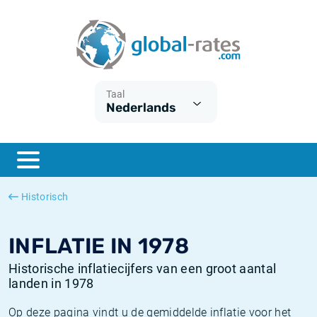
Euribor
Wat is CPI inflatie?
Euribor historie
Inflatiecalculator
Term SOFR
Wat is HICP inflatie?
ESTER historie
Taal
Nederlands
Centrale Banken
Belgische inflatie - CPI
SARON historie
ESTER
Nederlandse inflatie - CPI
SOFR historie
SONIA
Amerikaanse inflatie - CPI
TONAR historie
Historisch
SOFR
Europese inflatie - HICP
Historische inflatie
INFLATIE IN 1978
Historische inflatiecijfers van een groot aantal
landen in 1978
Op deze pagina vindt u de gemiddelde inflatie voor het