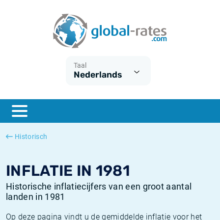
Euribor
Wat is CPI inflatie?
Euribor historie
Inflatiecalculator
Term SOFR
Wat is HICP inflatie?
ESTER historie
Taal
Nederlands
Centrale Banken
Belgische inflatie - CPI
SARON historie
ESTER
Nederlandse inflatie - CPI
SOFR historie
SONIA
Amerikaanse inflatie - CPI
TONAR historie
Historisch
SOFR
Europese inflatie - HICP
Historische inflatie
INFLATIE IN 1981
Historische inflatiecijfers van een groot aantal
landen in 1981
Op deze pagina vindt u de gemiddelde inflatie voor het