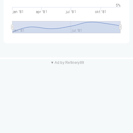
5%
jan "81
apr "81
jul "81
okt "81
jan "81
jul "81
▼ Ad by Refinery89