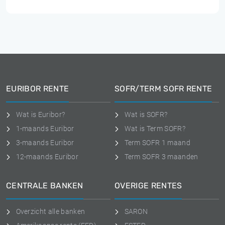
EURIBOR RENTE
SOFR/TERM SOFR RENTE
Wat is Euribor?
Wat is SOFR?
1-maands Euribor
Wat is Term SOFR?
3-maands Euribor
Term SOFR 1 maand
12-maands Euribor
Term SOFR 3 maanden
CENTRALE BANKEN
OVERIGE RENTES
Overzicht alle banken
SARON