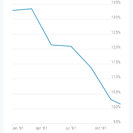
135%
130%
125%
120%
115%
110%
105%
100%
95%
jan "81
apr "81
jul "81
okt "81