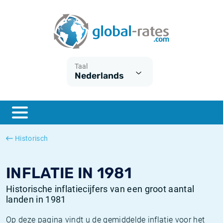
Euribor
Wat is CPI inflatie?
Euribor historie
Inflatiecalculator
Term SOFR
Wat is HICP inflatie?
ESTER historie
Taal
Nederlands
Centrale Banken
Belgische inflatie - CPI
SARON historie
ESTER
Nederlandse inflatie - CPI
SOFR historie
SONIA
Amerikaanse inflatie - CPI
TONAR historie
Historisch
SOFR
Europese inflatie - HICP
Historische inflatie
INFLATIE IN 1981
Historische inflatiecijfers van een groot aantal
landen in 1981
Op deze pagina vindt u de gemiddelde inflatie voor het