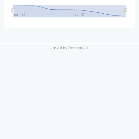
jan "81
jul "81
▼ Ad by Refinery89