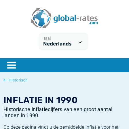
Euribor
Wat is CPI inflatie?
Euribor historie
Inflatiecalculator
Term SOFR
Wat is HICP inflatie?
ESTER historie
Taal
Nederlands
Centrale Banken
Belgische inflatie - CPI
SARON historie
ESTER
Nederlandse inflatie - CPI
SOFR historie
SONIA
Amerikaanse inflatie - CPI
TONAR historie
Historisch
SOFR
Europese inflatie - HICP
Historische inflatie
INFLATIE IN 1990
Historische inflatiecijfers van een groot aantal
landen in 1990
Op deze pagina vindt u de gemiddelde inflatie voor het