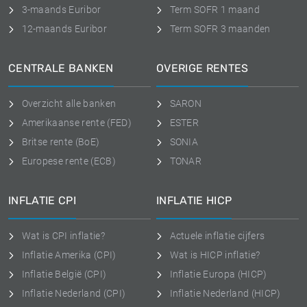
3-maands Euribor
Term SOFR 1 maand
12-maands Euribor
Term SOFR 3 maanden
CENTRALE BANKEN
OVERIGE RENTES
Overzicht alle banken
SARON
Amerikaanse rente (FED)
ESTER
Britse rente (BoE)
SONIA
Europese rente (ECB)
TONAR
INFLATIE CPI
INFLATIE HICP
Wat is CPI inflatie?
Actuele inflatie cijfers
Inflatie Amerika (CPI)
Wat is HICP inflatie?
Inflatie België (CPI)
Inflatie Europa (HICP)
Inflatie Nederland (CPI)
Inflatie Nederland (HICP)