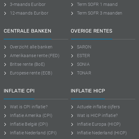
3-maands Euribor
Term SOFR 1 maand
12-maands Euribor
Term SOFR 3 maanden
CENTRALE BANKEN
OVERIGE RENTES
Overzicht alle banken
SARON
Amerikaanse rente (FED)
ESTER
Britse rente (BoE)
SONIA
Europese rente (ECB)
TONAR
INFLATIE CPI
INFLATIE HICP
Wat is CPI inflatie?
Actuele inflatie cijfers
Inflatie Amerika (CPI)
Wat is HICP inflatie?
Inflatie België (CPI)
Inflatie Europa (HICP)
Inflatie Nederland (CPI)
Inflatie Nederland (HICP)