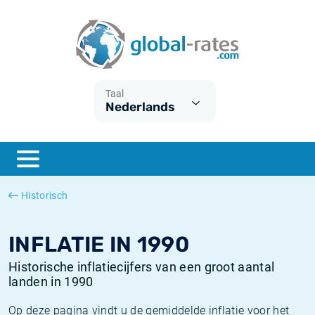
Euribor
Wat is CPI inflatie?
Euribor historie
Inflatiecalculator
Term SOFR
Wat is HICP inflatie?
ESTER historie
Taal
Nederlands
Centrale Banken
Belgische inflatie - CPI
SARON historie
ESTER
Nederlandse inflatie - CPI
SOFR historie
SONIA
Amerikaanse inflatie - CPI
TONAR historie
Historisch
SOFR
Europese inflatie - HICP
Historische inflatie
INFLATIE IN 1990
Historische inflatiecijfers van een groot aantal
landen in 1990
Op deze pagina vindt u de gemiddelde inflatie voor het