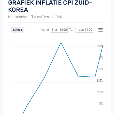
GRAFIEK INFLATIE CPI ZUID-
KOREA
Historische inflatiecijfers in 1990
Vanaf
1 jan 1990
Tot
1 dec 1990
Alles ▾
9.25%
9%
8.75%
8.5%
8.25%
8%