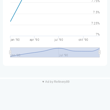
7.75%
7.5%
7.25%
7%
jan "90
apr "90
jul "90
okt "90
jan "90
jul "90
▼ Ad by Refinery89