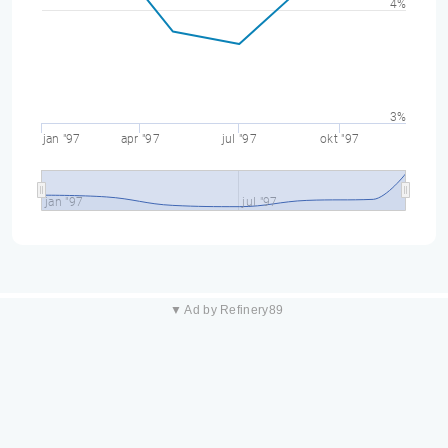
4%
3%
jan "97
apr "97
jul "97
okt "97
jan "97
jul "97
▼ Ad by Refinery89