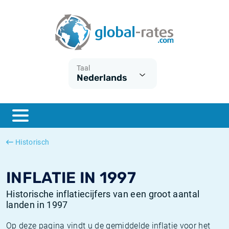
Euribor
Wat is CPI inflatie?
Euribor historie
Inflatiecalculator
Term SOFR
Wat is HICP inflatie?
ESTER historie
Taal
Nederlands
Centrale Banken
Belgische inflatie - CPI
SARON historie
ESTER
Nederlandse inflatie - CPI
SOFR historie
SONIA
Amerikaanse inflatie - CPI
TONAR historie
Historisch
SOFR
Europese inflatie - HICP
Historische inflatie
INFLATIE IN 1997
Historische inflatiecijfers van een groot aantal
landen in 1997
Op deze pagina vindt u de gemiddelde inflatie voor het