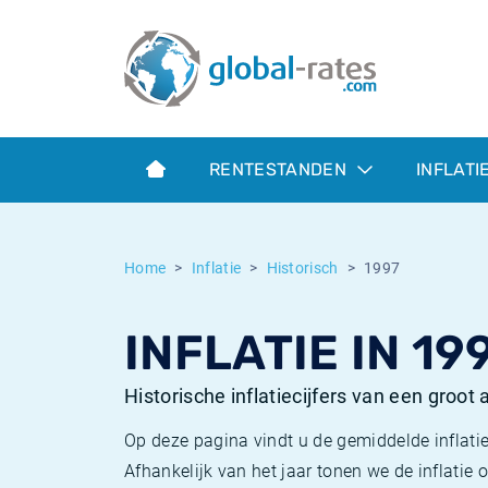
Euribor
Wat is CPI inflatie?
Euribor historie
Inflatiecalculator
Term SOFR
Wat is HICP inflatie?
ESTER historie
RENTESTANDEN
INFLATI
Centrale Banken
Belgische inflatie - CPI
SARON historie
ESTER
Nederlandse inflatie - CPI
SOFR historie
Home
Inflatie
Historisch
1997
SONIA
Amerikaanse inflatie - CPI
TONAR historie
INFLATIE IN 19
SOFR
Europese inflatie - HICP
Historische inflatie
Historische inflatiecijfers van een groot
Op deze pagina vindt u de gemiddelde inflatie
Afhankelijk van het jaar tonen we de inflati