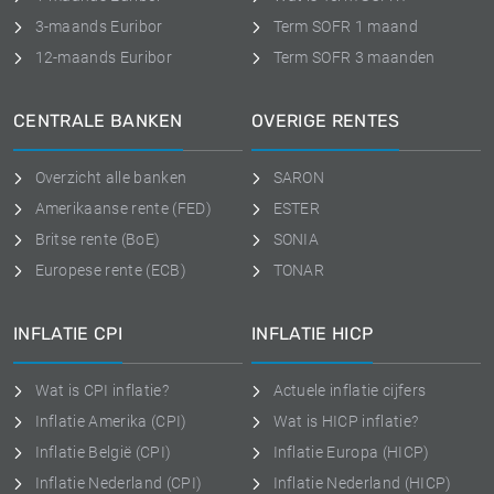
3-maands Euribor
Term SOFR 1 maand
12-maands Euribor
Term SOFR 3 maanden
CENTRALE BANKEN
OVERIGE RENTES
Overzicht alle banken
SARON
Amerikaanse rente (FED)
ESTER
Britse rente (BoE)
SONIA
Europese rente (ECB)
TONAR
INFLATIE CPI
INFLATIE HICP
Wat is CPI inflatie?
Actuele inflatie cijfers
Inflatie Amerika (CPI)
Wat is HICP inflatie?
Inflatie België (CPI)
Inflatie Europa (HICP)
Inflatie Nederland (CPI)
Inflatie Nederland (HICP)