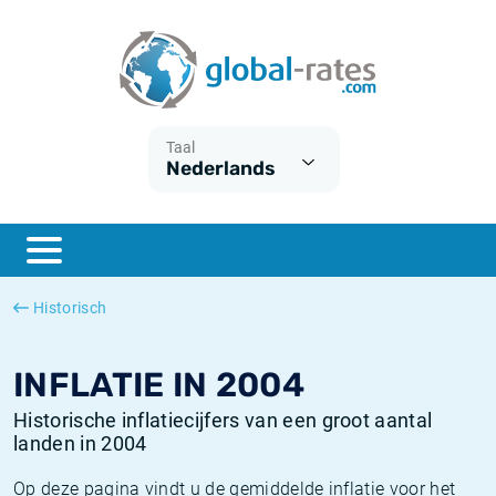
Euribor
Wat is CPI inflatie?
Euribor historie
Inflatiecalculator
Term SOFR
Wat is HICP inflatie?
ESTER historie
Taal
Nederlands
Centrale Banken
Belgische inflatie - CPI
SARON historie
ESTER
Nederlandse inflatie - CPI
SOFR historie
SONIA
Amerikaanse inflatie - CPI
TONAR historie
Historisch
SOFR
Europese inflatie - HICP
Historische inflatie
INFLATIE IN 2004
Historische inflatiecijfers van een groot aantal
landen in 2004
Op deze pagina vindt u de gemiddelde inflatie voor het