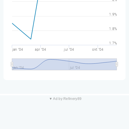
1.9%
1.8%
1.7%
jan "04
apr "04
jul "04
okt "04
jan "04
jul "04
▼ Ad by Refinery89