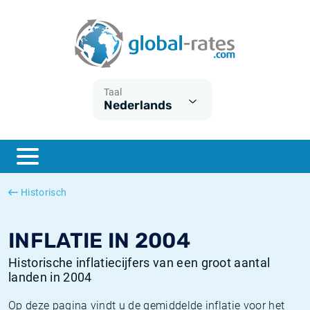
Euribor
Wat is CPI inflatie?
Euribor historie
Inflatiecalculator
Term SOFR
Wat is HICP inflatie?
ESTER historie
Taal
Nederlands
Centrale Banken
Belgische inflatie - CPI
SARON historie
ESTER
Nederlandse inflatie - CPI
SOFR historie
SONIA
Amerikaanse inflatie - CPI
TONAR historie
Historisch
SOFR
Europese inflatie - HICP
Historische inflatie
INFLATIE IN 2004
Historische inflatiecijfers van een groot aantal
landen in 2004
Op deze pagina vindt u de gemiddelde inflatie voor het