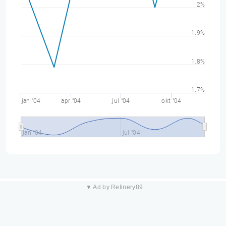
2%
1.9%
1.8%
1.7%
jan "04
apr "04
jul "04
okt "04
jan "04
jul "04
▼ Ad by Refinery89