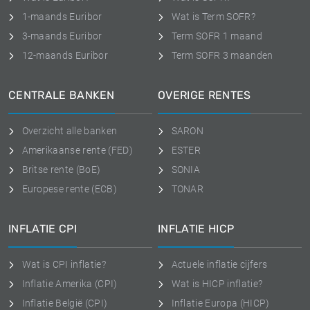
1-maands Euribor
Wat is Term SOFR?
3-maands Euribor
Term SOFR 1 maand
12-maands Euribor
Term SOFR 3 maanden
CENTRALE BANKEN
OVERIGE RENTES
Overzicht alle banken
SARON
Amerikaanse rente (FED)
ESTER
Britse rente (BoE)
SONIA
Europese rente (ECB)
TONAR
INFLATIE CPI
INFLATIE HICP
Wat is CPI inflatie?
Actuele inflatie cijfers
Inflatie Amerika (CPI)
Wat is HICP inflatie?
Inflatie België (CPI)
Inflatie Europa (HICP)