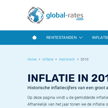
Euribor
Wat is CPI inflatie?
Euribor historie
Inflatiecalculator
Term SOFR
Wat is HICP inflatie?
ESTER historie
RENTESTANDEN
INFLATI
Centrale Banken
Belgische inflatie - CPI
SARON historie
ESTER
Nederlandse inflatie - CPI
SOFR historie
Home
Inflatie
Historisch
2010
SONIA
Amerikaanse inflatie - CPI
TONAR historie
INFLATIE IN 20
SOFR
Europese inflatie - HICP
Historische inflatie
Historische inflatiecijfers van een groot
Op deze pagina vindt u de gemiddelde inflatie
Afhankelijk van het jaar tonen we de inflati