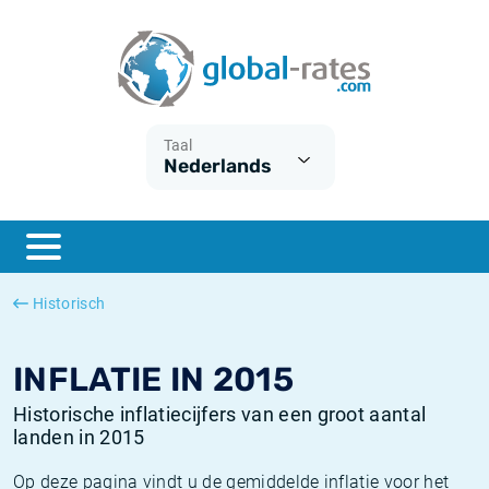
Euribor
Wat is CPI inflatie?
Euribor historie
Inflatiecalculator
Term SOFR
Wat is HICP inflatie?
ESTER historie
Taal
Nederlands
Centrale Banken
Belgische inflatie - CPI
SARON historie
ESTER
Nederlandse inflatie - CPI
SOFR historie
SONIA
Amerikaanse inflatie - CPI
TONAR historie
Historisch
SOFR
Europese inflatie - HICP
Historische inflatie
INFLATIE IN 2015
Historische inflatiecijfers van een groot aantal
landen in 2015
Op deze pagina vindt u de gemiddelde inflatie voor het