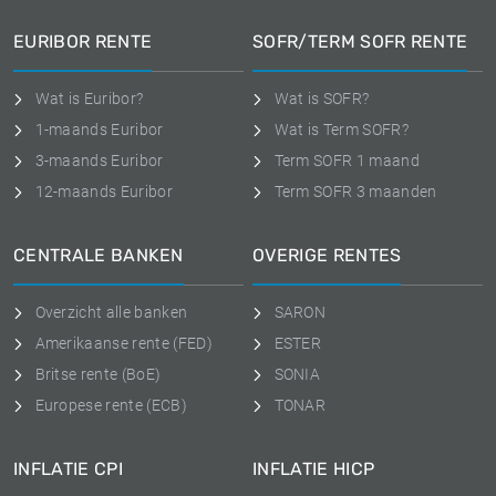
EURIBOR RENTE
SOFR/TERM SOFR RENTE
Wat is Euribor?
Wat is SOFR?
1-maands Euribor
Wat is Term SOFR?
3-maands Euribor
Term SOFR 1 maand
12-maands Euribor
Term SOFR 3 maanden
CENTRALE BANKEN
OVERIGE RENTES
Overzicht alle banken
SARON
Amerikaanse rente (FED)
ESTER
Britse rente (BoE)
SONIA
Europese rente (ECB)
TONAR
INFLATIE CPI
INFLATIE HICP