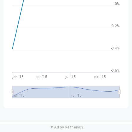
0%
-0.2%
-0.4%
-0.6%
jan "15
apr "15
jul "15
okt "15
jan "15
jul "15
▼ Ad by Refinery89