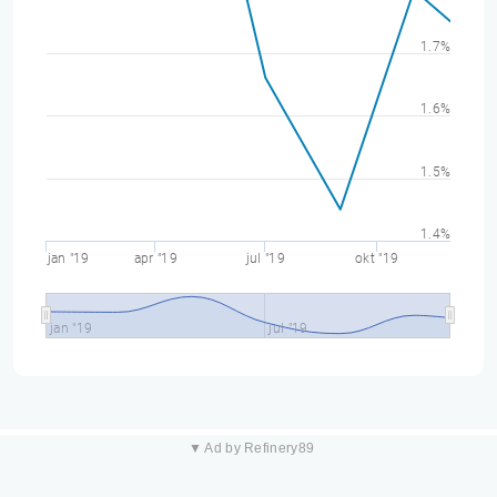
1.7%
1.6%
1.5%
1.4%
jan "19
apr "19
jul "19
okt "19
jan "19
jul "19
▼ Ad by Refinery89