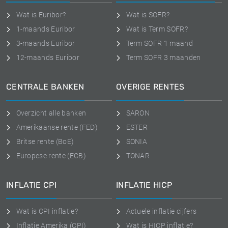
Wat is Euribor?
Wat is SOFR?
1-maands Euribor
Wat is Term SOFR?
3-maands Euribor
Term SOFR 1 maand
12-maands Euribor
Term SOFR 3 maanden
CENTRALE BANKEN
OVERIGE RENTES
Overzicht alle banken
SARON
Amerikaanse rente (FED)
ESTER
Britse rente (BoE)
SONIA
Europese rente (ECB)
TONAR
INFLATIE CPI
INFLATIE HICP
Wat is CPI inflatie?
Actuele inflatie cijfers
Inflatie Amerika (CPI)
Wat is HICP inflatie?