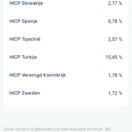
HICP Slowakije
2,77 %
HICP Spanje
0,78 %
HICP Tsjechië
2,57 %
HICP Turkije
15,45 %
HICP Verenigd Koninkrijk
1,78 %
HICP Zweden
1,72 %
Onze content is gebaseerd op betrouwbare bronnen. Wij