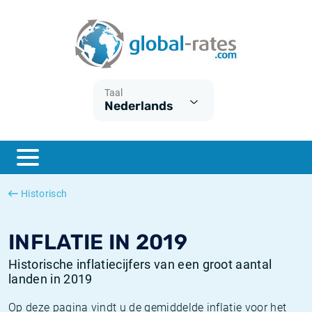
Euribor
Wat is CPI inflatie?
Euribor historie
Inflatiecalculator
Term SOFR
Wat is HICP inflatie?
ESTER historie
Taal
Nederlands
Centrale Banken
Belgische inflatie - CPI
SARON historie
ESTER
Nederlandse inflatie - CPI
SOFR historie
SONIA
Amerikaanse inflatie - CPI
TONAR historie
Historisch
SOFR
Europese inflatie - HICP
Historische inflatie
INFLATIE IN 2019
Historische inflatiecijfers van een groot aantal
landen in 2019
Op deze pagina vindt u de gemiddelde inflatie voor het