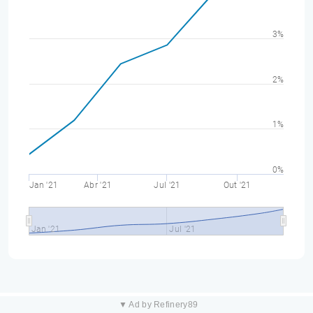
3%
2%
1%
0%
Jan '21
Abr '21
Jul '21
Out '21
Jan '21
Jul '21
▼ Ad by Refinery89