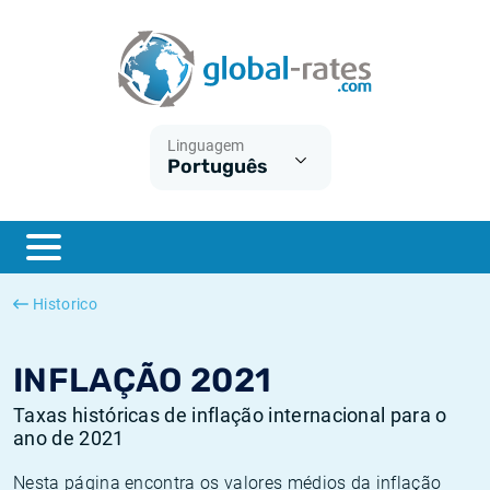
Euribor
O que é a inflação do IPC?
Taxas Euribor históricas
Calculadora de inflação
Term SOFR
O que é a inflação do IHPC?
Taxas ESTER históricas
Linguagem
Português
Bancos centrais
Inflação Brasil
Taxas SOFR históricas
ESTER
Inflação Estados Unidos
Taxas SONIA históricas
SONIA
Inflação Europa
Taxas TONAR históricas
Historico
SOFR
Inflação Portugal
Taxas de inflação históricas
INFLAÇÃO 2021
Taxas históricas de inflação internacional para o
ano de 2021
Nesta página encontra os valores médios da inflação