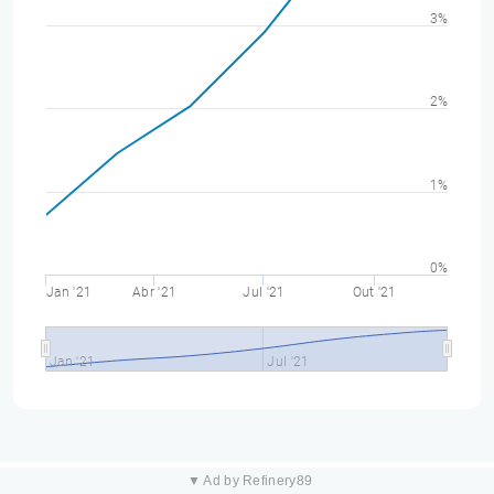
3%
2%
1%
0%
Jan '21
Abr '21
Jul '21
Out '21
Jan '21
Jul '21
▼ Ad by Refinery89