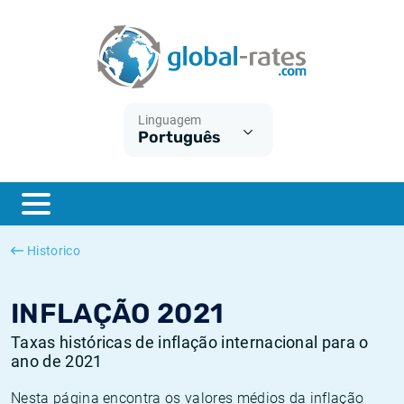
Euribor
O que é a inflação do IPC?
Taxas Euribor históricas
Calculadora de inflação
Term SOFR
O que é a inflação do IHPC?
Taxas ESTER históricas
Linguagem
Português
Bancos centrais
Inflação Brasil
Taxas SOFR históricas
ESTER
Inflação Estados Unidos
Taxas SONIA históricas
SONIA
Inflação Europa
Taxas TONAR históricas
Historico
SOFR
Inflação Portugal
Taxas de inflação históricas
INFLAÇÃO 2021
Taxas históricas de inflação internacional para o
ano de 2021
Nesta página encontra os valores médios da inflação