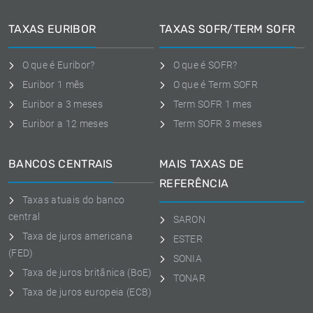
TAXAS EURIBOR
TAXAS SOFR/TERM SOFR
O que é Euribor?
O que é SOFR?
Euribor 1 mês
O que é Term SOFR
Euribor a 3 meses
Term SOFR 1 mes
Euribor a 12 meses
Term SOFR 3 meses
BANCOS CENTRAIS
MAIS TAXAS DE
REFERÊNCIA
Taxas atuais do banco
central
SARON
Taxa de juros americana
ESTER
(FED)
SONIA
Taxa de juros britânica (BoE)
TONAR
Taxa de juros europeia (ECB)