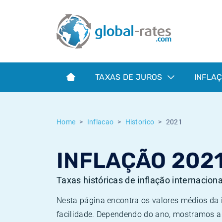
Euribor
O que é a inflação do IPC?
Taxas Euribor históricas
Calculadora de inflação
Term SOFR
O que é a inflação do IHPC?
Taxas ESTER históricas
TAXAS DE JUROS
INFLA
Bancos centrais
Inflação Brasil
Taxas SOFR históricas
ESTER
Inflação Estados Unidos
Taxas SONIA históricas
Home
Inflacao
Historico
2021
SONIA
Inflação Europa
Taxas TONAR históricas
INFLAÇÃO 202
SOFR
Inflação Portugal
Taxas de inflação históricas
Taxas históricas de inflação internacion
Nesta página encontra os valores médios da
facilidade. Dependendo do ano, mostramos a 