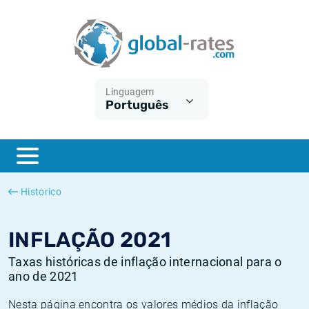
Euribor
O que é a inflação do IPC?
Taxas Euribor históricas
Calculadora de inflação
Term SOFR
O que é a inflação do IHPC?
Taxas ESTER históricas
Linguagem
Português
Bancos centrais
Inflação Brasil
Taxas SOFR históricas
ESTER
Inflação Estados Unidos
Taxas SONIA históricas
SONIA
Inflação Europa
Taxas TONAR históricas
Historico
SOFR
Inflação Portugal
Taxas de inflação históricas
INFLAÇÃO 2021
Taxas históricas de inflação internacional para o
ano de 2021
Nesta página encontra os valores médios da inflação