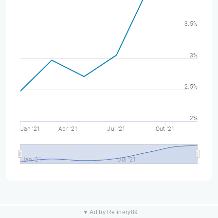
3.5%
3%
2.5%
2%
Jan '21
Abr '21
Jul '21
Out '21
Jan '21
Jul '21
▼ Ad by Refinery89