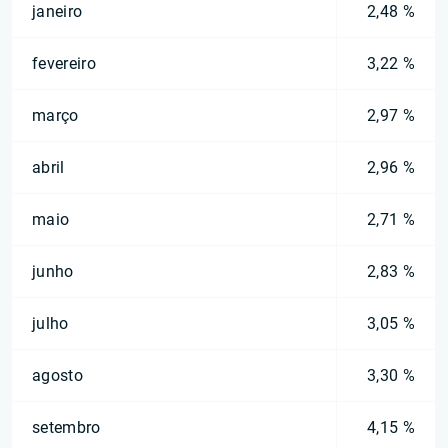
janeiro
2,48 %
fevereiro
3,22 %
março
2,97 %
abril
2,96 %
maio
2,71 %
junho
2,83 %
julho
3,05 %
agosto
3,30 %
setembro
4,15 %