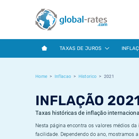
Euribor
O que é a inflação do IPC?
Taxas Euribor históricas
Calculadora de inflação
Term SOFR
O que é a inflação do IHPC?
Taxas ESTER históricas
TAXAS DE JUROS
INFLA
Bancos centrais
Inflação Brasil
Taxas SOFR históricas
ESTER
Inflação Estados Unidos
Taxas SONIA históricas
Home
Inflacao
Historico
2021
SONIA
Inflação Europa
Taxas TONAR históricas
INFLAÇÃO 202
SOFR
Inflação Portugal
Taxas de inflação históricas
Taxas históricas de inflação internacion
Nesta página encontra os valores médios da
facilidade. Dependendo do ano, mostramos a 