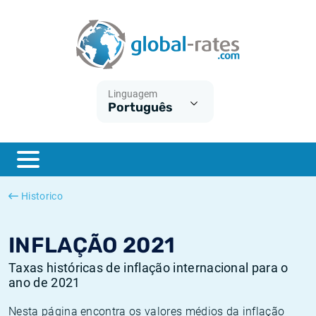
Euribor
O que é a inflação do IPC?
Taxas Euribor históricas
Calculadora de inflação
Term SOFR
O que é a inflação do IHPC?
Taxas ESTER históricas
Linguagem
Português
Bancos centrais
Inflação Brasil
Taxas SOFR históricas
ESTER
Inflação Estados Unidos
Taxas SONIA históricas
SONIA
Inflação Europa
Taxas TONAR históricas
Historico
SOFR
Inflação Portugal
Taxas de inflação históricas
INFLAÇÃO 2021
Taxas históricas de inflação internacional para o
ano de 2021
Nesta página encontra os valores médios da inflação