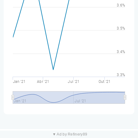
3.6%
3.5%
3.4%
3.3%
Jan '21
Abr '21
Jul '21
Out '21
Jan '21
Jul '21
▼ Ad by Refinery89