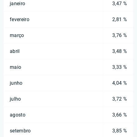
janeiro
3,47 %
fevereiro
2,81 %
março
3,76 %
abril
3,48 %
maio
3,33 %
junho
4,04 %
julho
3,72 %
agosto
3,66 %
setembro
3,85 %